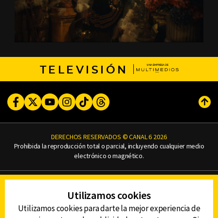
TELEVISIÓN
Facebook
Twitter
Youtube
Instagram
TikTok
Threads
Subi
DERECHOS RESERVADOS © CANAL 6 2026
Prohibida la reproducción total o parcial, incluyendo cualquier medio
electrónico o magnético.
CONTACTO
Utilizamos cookies
AVISO DE PRIVACIDAD
AVISO LEGAL
Utilizamos cookies para darte la mejor experiencia de
DEFENSORÍA DE LAS AUDIENCIAS