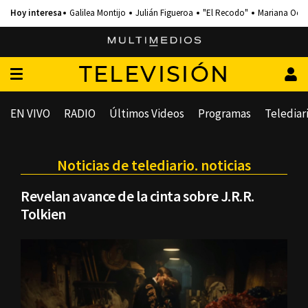
Galilea Montijo
Julián Figueroa
"El Recodo"
Mariana Och
TELEVISIÓN
EN VIVO
RADIO
Últimos Videos
Programas
Telediar
Noticias de telediario. noticias
Revelan avance de la cinta sobre J.R.R.
Tolkien