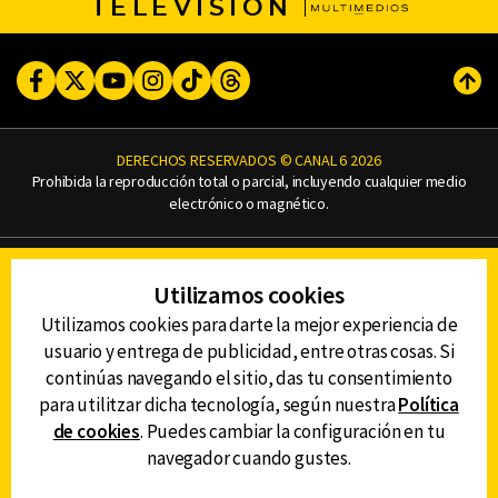
TELEVISIÓN
Facebook
Twitter
Youtube
Instagram
TikTok
Threads
Subi
DERECHOS RESERVADOS © CANAL 6 2026
Prohibida la reproducción total o parcial, incluyendo cualquier medio
electrónico o magnético.
CONTACTO
Utilizamos cookies
AVISO DE PRIVACIDAD
AVISO LEGAL
Utilizamos cookies para darte la mejor experiencia de
DEFENSORÍA DE LAS AUDIENCIAS
usuario y entrega de publicidad, entre otras cosas. Si
continúas navegando el sitio, das tu consentimiento
para utilitzar dicha tecnología, según nuestra
Política
de cookies
. Puedes cambiar la configuración en tu
DESCARGA LA APP DE CANAL 6
navegador cuando gustes.