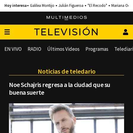
Galilea Montijo
Julián Figueroa
"El Recodo"
Mariana Och
TELEVISIÓN
EN VIVO
RADIO
Últimos Videos
Programas
Telediar
Noticias de teledario
Noe Schajris regresa a la ciudad que su
buena suerte