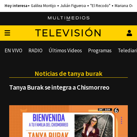
Galilea Montijo
Julián Figueroa
"El Recodo"
Mariana Och
TELEVISIÓN
EN VIVO
RADIO
Últimos Videos
Programas
Telediar
Noticias de tanya burak
Tanya Burak se integra a Chismorreo