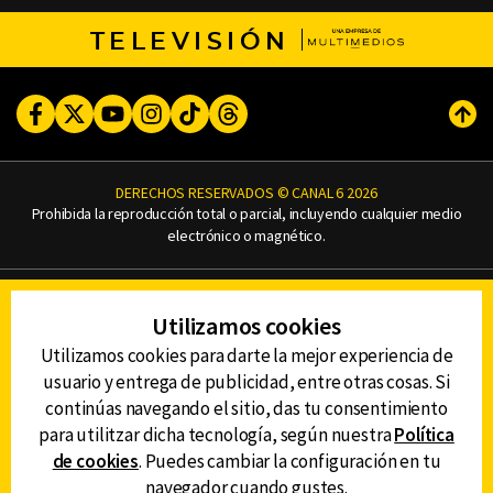
TELEVISIÓN
Facebook
Twitter
Youtube
Instagram
TikTok
Threads
Subi
DERECHOS RESERVADOS © CANAL 6 2026
Prohibida la reproducción total o parcial, incluyendo cualquier medio
electrónico o magnético.
CONTACTO
Utilizamos cookies
AVISO DE PRIVACIDAD
AVISO LEGAL
Utilizamos cookies para darte la mejor experiencia de
DEFENSORÍA DE LAS AUDIENCIAS
usuario y entrega de publicidad, entre otras cosas. Si
continúas navegando el sitio, das tu consentimiento
para utilitzar dicha tecnología, según nuestra
Política
de cookies
. Puedes cambiar la configuración en tu
DESCARGA LA APP DE CANAL 6
navegador cuando gustes.