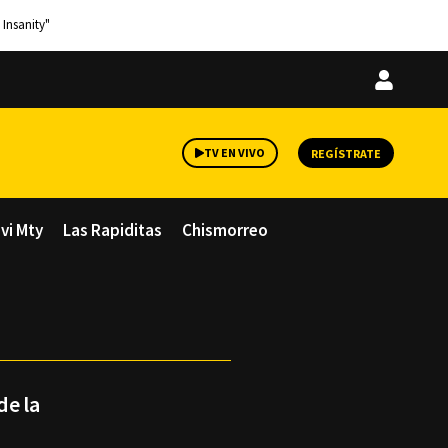
 Insanity"
Iniciar
sesión
TV EN VIVO
REGÍSTRATE
avi Mty
Las Rapiditas
Chismorreo
de la