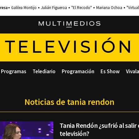
Galilea Montijo
Julián Figueroa
"El Recodo"
Mariana Ochoa
"Virtual
TELEVISIÓN
Programas
Telediario
Programación
Es Show
Vival
Noticias de tania rendon
Tania Rendón ¿sufrió al salir 
televisión?