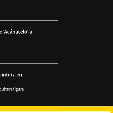
 'Acábatelo' a
cintura en
cultura figura.