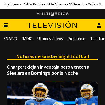
Galilea Montijo
Julián Figueroa
"El Recodo"
Mariana Och
TELEVISIÓN
EN VIVO
RADIO
Últimos Videos
Programas
Telediar
Noticias de sunday night football
Chargers dejan ir ventaja pero vencen a
Steelers en Domingo por la Noche