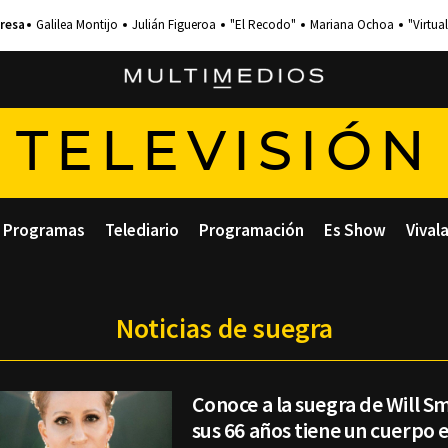
Galilea Montijo
Julián Figueroa
"El Recodo"
Mariana Ochoa
"Virtual
TELEVISIÓN
Programas
Telediario
Programación
Es Show
Vival
Noticias de suegra
Conoce a la suegra de Will Sm
sus 66 años tiene un cuerpo 