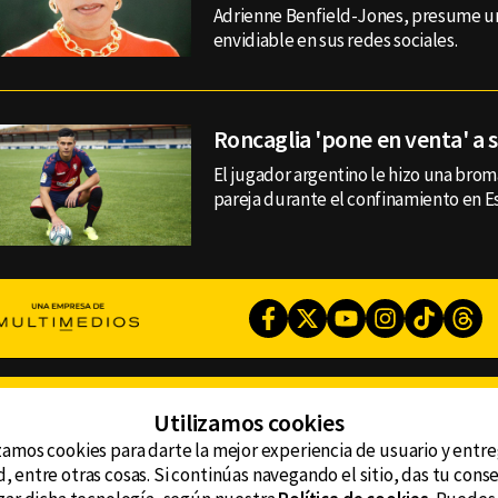
Adrienne Benfield-Jones, presume u
envidiable en sus redes sociales.
Roncaglia 'pone en venta' a 
El jugador argentino le hizo una brom
pareja durante el confinamiento en E
Facebook
Twitter
Youtube
Instagram
TikTok
Th
CONTACTO
Utilizamos cookies
AVISO DE PRIVACIDAD
ncluyendo
AVISO LEGAL
zamos cookies para darte la mejor experiencia de usuario y entr
DEFENSORÍA DE LAS AUDIENCIAS
, entre otras cosas. Si continúas navegando el sitio, das tu con