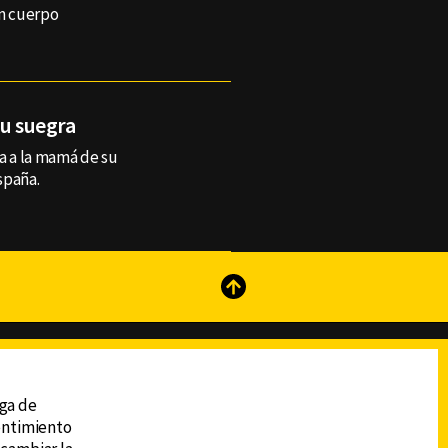
n cuerpo
su suegra
a a la mamá de su
spaña.
reads
Subir
ega de
sentimiento