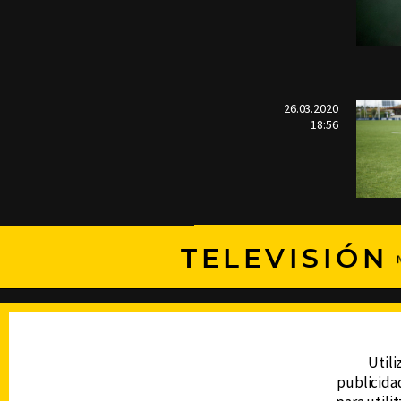
26.03.2020
18:56
TELEVISIÓN
DERECHOS RESERVADOS © CANAL 6 2026
Prohibida la reproducción total o parcial, i
cualquier medio electrónico o magnético.
Utili
publicidad