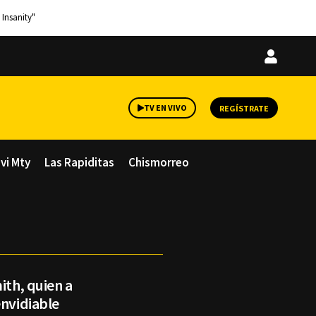
 Insanity"
Iniciar
sesión
TV EN VIVO
REGÍSTRATE
avi Mty
Las Rapiditas
Chismorreo
ith, quien a
envidiable