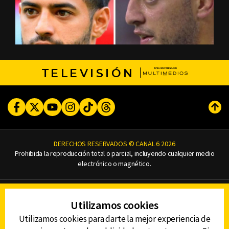
TELEVISIÓN
Facebook
Twitter
Youtube
Instagram
TikTok
Threads
Subi
DERECHOS RESERVADOS © CANAL 6 2026
Prohibida la reproducción total o parcial, incluyendo cualquier medio
electrónico o magnético.
CONTACTO
Utilizamos cookies
AVISO DE PRIVACIDAD
AVISO LEGAL
Utilizamos cookies para darte la mejor experiencia de
DEFENSORÍA DE LAS AUDIENCIAS