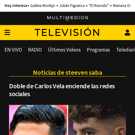
Galilea Montijo
Julián Figueroa
"El Recodo"
Mariana Och
TELEVISIÓN
EN VIVO
RADIO
Últimos Videos
Programas
Telediar
Noticias de steeven saba
Doble de Carlos Vela enciende las redes
sociales