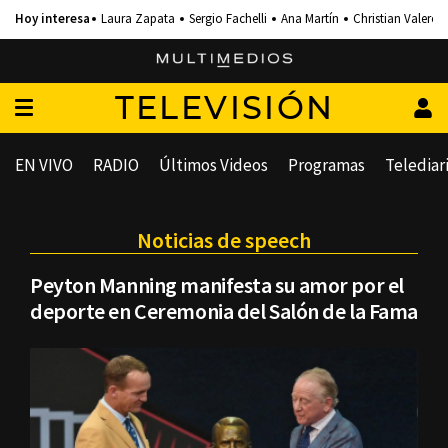
Laura Zapata
Sergio Fachelli
Ana Martín
Christian Valero
TELEVISIÓN
EN VIVO
RADIO
Últimos Videos
Programas
Telediar
Noticias de speech
Peyton Manning manifesta su amor por el
deporte en Ceremonia del Salón de la Fama