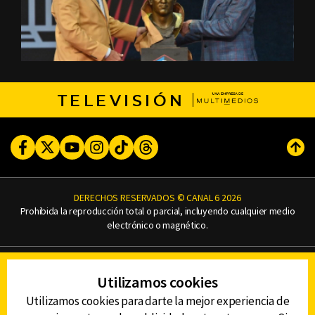
TELEVISIÓN
Facebook
Twitter
Youtube
Instagram
TikTok
Threads
Subi
DERECHOS RESERVADOS © CANAL 6 2026
Prohibida la reproducción total o parcial, incluyendo cualquier medio
electrónico o magnético.
CONTACTO
Utilizamos cookies
AVISO DE PRIVACIDAD
AVISO LEGAL
Utilizamos cookies para darte la mejor experiencia de
DEFENSORÍA DE LAS AUDIENCIAS