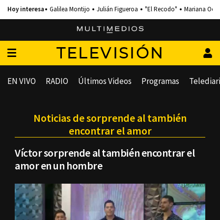
Galilea Montijo
Julián Figueroa
"El Recodo"
Mariana Och
TELEVISIÓN
EN VIVO
RADIO
Últimos Videos
Programas
Telediar
Noticias de sorprende al también
encontrar el amor
Víctor sorprende al también encontrar el
amor en un hombre