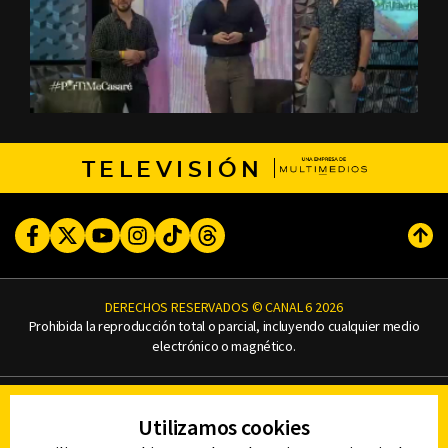
TELEVISIÓN
Facebook
Twitter
Youtube
Instagram
TikTok
Threads
Subi
DERECHOS RESERVADOS © CANAL 6 2026
Prohibida la reproducción total o parcial, incluyendo cualquier medio
electrónico o magnético.
CONTACTO
Utilizamos cookies
AVISO DE PRIVACIDAD
AVISO LEGAL