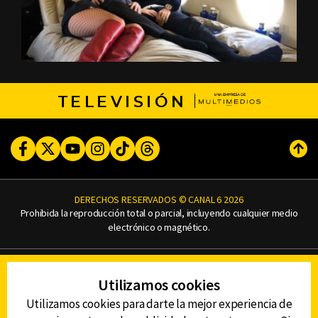
TELEVISIÓN
Facebook
Twitter
Youtube
Instagram
TikTok
Threads
Subi
DERECHOS RESERVADOS © CANAL 6 2026
Prohibida la reproducción total o parcial, incluyendo cualquier medio
electrónico o magnético.
CONTACTO
Utilizamos cookies
AVISO DE PRIVACIDAD
AVISO LEGAL
Utilizamos cookies para darte la mejor experiencia de
DEFENSORÍA DE LAS AUDIENCIAS