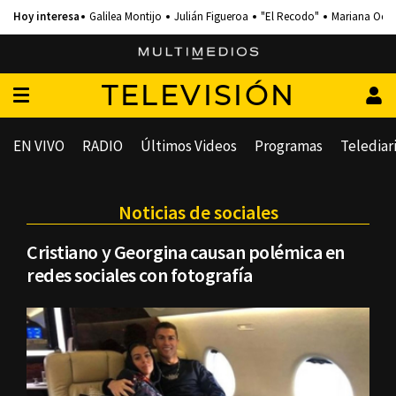
Galilea Montijo
Julián Figueroa
"El Recodo"
Mariana Och
TELEVISIÓN
EN VIVO
RADIO
Últimos Videos
Programas
Telediar
Noticias de sociales
Cristiano y Georgina causan polémica en
redes sociales con fotografía