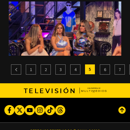
5
1
2
3
4
6
7
TELEVISIÓN
Facebook
Twitter
Youtube
Instagram
TikTok
Threads
Subi