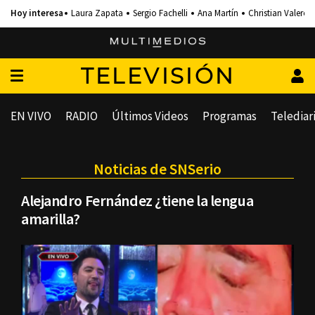
Laura Zapata
Sergio Fachelli
Ana Martín
Christian Valero
TELEVISIÓN
EN VIVO
RADIO
Últimos Videos
Programas
Telediar
Noticias de SNSerio
Alejandro Fernández ¿tiene la lengua
amarilla?