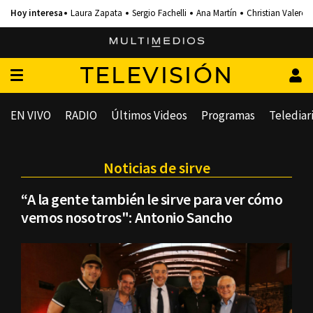
Laura Zapata
Sergio Fachelli
Ana Martín
Christian Valero
TELEVISIÓN
EN VIVO
RADIO
Últimos Videos
Programas
Telediar
Noticias de sirve
“A la gente también le sirve para ver cómo
vemos nosotros": Antonio Sancho