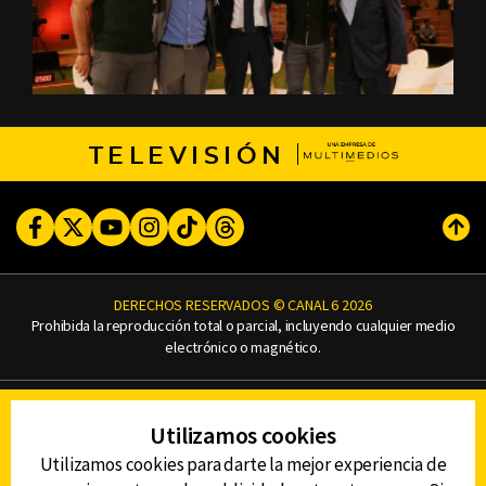
TELEVISIÓN
Facebook
Twitter
Youtube
Instagram
TikTok
Threads
Subi
DERECHOS RESERVADOS © CANAL 6 2026
Prohibida la reproducción total o parcial, incluyendo cualquier medio
electrónico o magnético.
CONTACTO
Utilizamos cookies
AVISO DE PRIVACIDAD
AVISO LEGAL
Utilizamos cookies para darte la mejor experiencia de
DEFENSORÍA DE LAS AUDIENCIAS