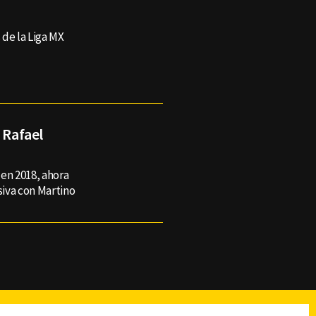
 de la Liga MX
 Rafael
 en 2018, ahora
siva con Martino
reads