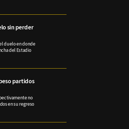
elo sin perder
n el duelo en donde
ancha del Estadio
 peso partidos
espectivamente no
idos en su regreso