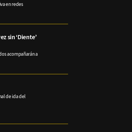
iva en redes
ez sin ‘Diente’
ados acompañarán a
nal de ida del