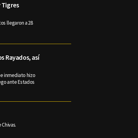
 Tigres
s llegaron a 28
los Rayados, así
de inmediato hizo
ego ante Estados
 Chivas.