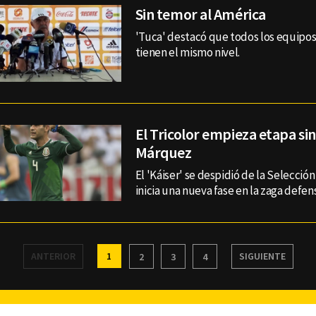
Sin temor al América
'Tuca' destacó que todos los equipos
tienen el mismo nivel.
El Tricolor empieza etapa sin
Márquez
El 'Káiser' se despidió de la Selección
inicia una nueva fase en la zaga defen
ANTERIOR
1
SIGUIENTE
2
3
4
Facebook
Twitter
Youtube
Instagram
TikTok
Th