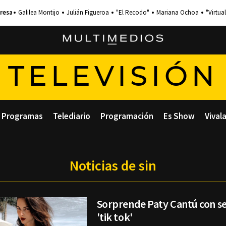
Galilea Montijo
Julián Figueroa
"El Recodo"
Mariana Ochoa
"Virtual
TELEVISIÓN
Programas
Telediario
Programación
Es Show
Vival
Noticias de sin
Sorprende Paty Cantú con se
'tik tok'