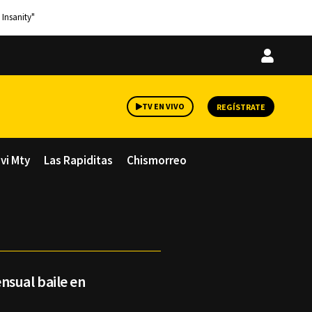
 Insanity"
Iniciar
sesión
TV EN VIVO
REGÍSTRATE
avi Mty
Las Rapiditas
Chismorreo
nsual baile en