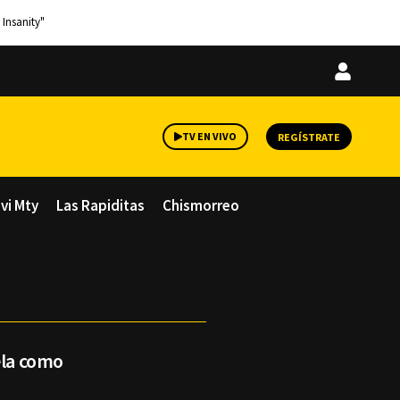
 Insanity"
Iniciar
sesión
TV EN VIVO
REGÍSTRATE
avi Mty
Las Rapiditas
Chismorreo
ela como