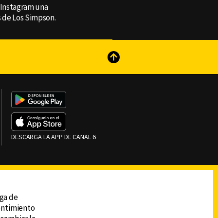
n Instagram una
 de Los Simpson.
reads
Subir
DESCARGA LA APP DE CANAL 6
ega de
sentimiento