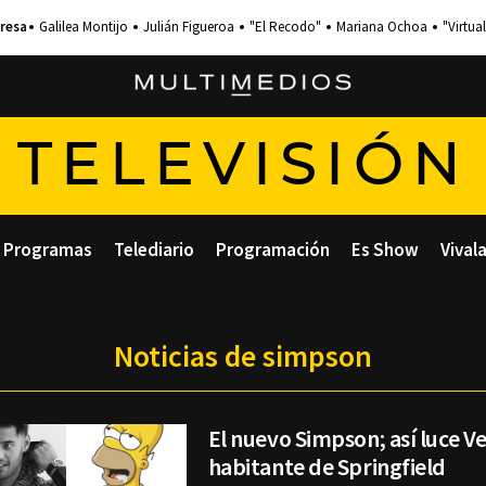
Galilea Montijo
Julián Figueroa
"El Recodo"
Mariana Ochoa
"Virtual
TELEVISIÓN
Programas
Telediario
Programación
Es Show
Vival
Noticias de simpson
El nuevo Simpson; así luce V
habitante de Springfield