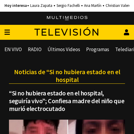
Laura Zapata
Sergio Fachelli
Ana Martín
Christian Valero
TELEVISIÓN
EN VIVO
RADIO
Últimos Videos
Programas
Telediar
Noticias de “Si no hubiera estado en el
hospital
“Si no hubiera estado en el hospital,
seguiría vivo”; Confiesa madre del niño que
murió electrocutado