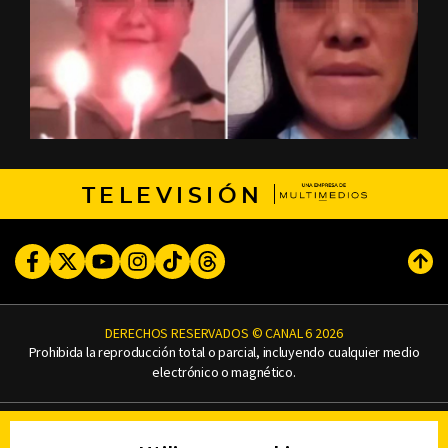
TELEVISIÓN
Facebook
Twitter
Youtube
Instagram
TikTok
Threads
Subi
DERECHOS RESERVADOS © CANAL 6 2026
Prohibida la reproducción total o parcial, incluyendo cualquier medio
electrónico o magnético.
CONTACTO