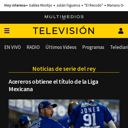
Galilea Montijo
Julián Figueroa
"El Recodo"
Mariana Och
TELEVISIÓN
EN VIVO
RADIO
Últimos Videos
Programas
Telediar
Noticias de serie del rey
Acereros obtiene el título de la Liga
Mexicana