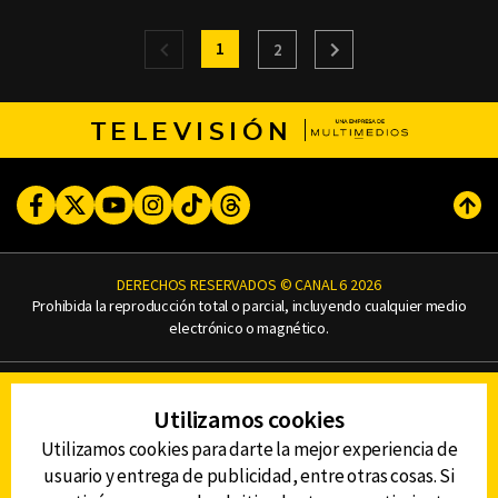
1
2
TELEVISIÓN
Facebook
Twitter
Youtube
Instagram
TikTok
Threads
Subi
DERECHOS RESERVADOS © CANAL 6 2026
Prohibida la reproducción total o parcial, incluyendo cualquier medio
electrónico o magnético.
CONTACTO
Utilizamos cookies
AVISO DE PRIVACIDAD
AVISO LEGAL
Utilizamos cookies para darte la mejor experiencia de
DEFENSORÍA DE LAS AUDIENCIAS
usuario y entrega de publicidad, entre otras cosas. Si