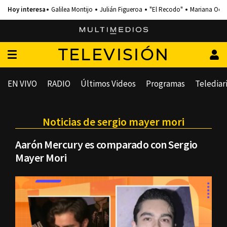
Galilea Montijo
Julián Figueroa
"El Recodo"
Mariana Och
TELEVISIÓN
EN VIVO
RADIO
Últimos Videos
Programas
Telediar
Noticias de sergio mayer mori
Aarón Mercury es comparado con Sergio
Mayer Mori