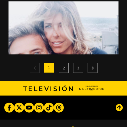
1
2
3
TELEVISIÓN
Facebook
Twitter
Youtube
Instagram
TikTok
Threads
Subi