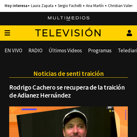
Laura Zapata
Sergio Fachelli
Ana Martín
Christian Valero
TELEVISIÓN
EN VIVO
RADIO
Últimos Videos
Programas
Telediar
Noticias de senti traición
Rodrigo Cachero se recupera de la traición
de Adianez Hernández