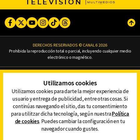
TELEVISIÓN
Facebook
Twitter
Youtube
Instagram
TikTok
Threads
Subi
DERECHOS RESERVADOS © CANAL 6 2026
Prohibida la reproducción total o parcial, incluyendo cualquier medio
electrónico o magnético.
CONTACTO
Utilizamos cookies
AVISO DE PRIVACIDAD
AVISO LEGAL
Utilizamos cookies para darte la mejor experiencia de
DEFENSORÍA DE LAS AUDIENCIAS
usuario y entrega de publicidad, entre otras cosas. Si
continúas navegando el sitio, das tu consentimiento
para utilitzar dicha tecnología, según nuestra
Política
de cookies
. Puedes cambiar la configuración en tu
DESCARGA LA APP DE CANAL 6
navegador cuando gustes.