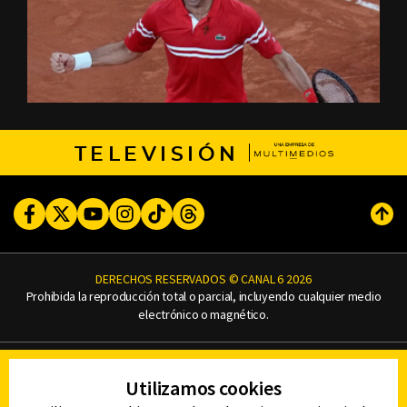
TELEVISIÓN
Facebook
Twitter
Youtube
Instagram
TikTok
Threads
Subi
DERECHOS RESERVADOS © CANAL 6 2026
Prohibida la reproducción total o parcial, incluyendo cualquier medio
electrónico o magnético.
CONTACTO
Utilizamos cookies
AVISO DE PRIVACIDAD
AVISO LEGAL