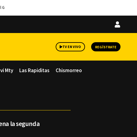
l G
Iniciar
sesión
TV EN VIVO
REGÍSTRATE
avi Mty
Las Rapiditas
Chismorreo
rena la segunda