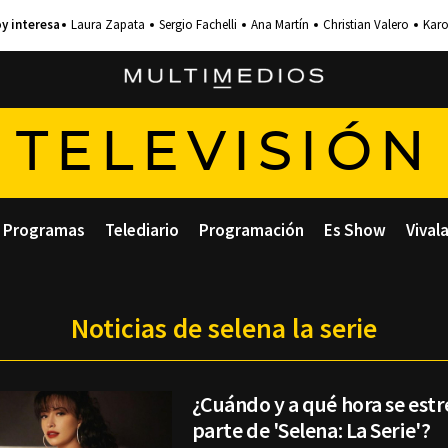
Laura Zapata
Sergio Fachelli
Ana Martín
Christian Valero
Karo
TELEVISIÓN
Programas
Telediario
Programación
Es Show
Vival
Noticias de selena la serie
¿Cuándo y a qué hora se est
parte de 'Selena: La Serie'?