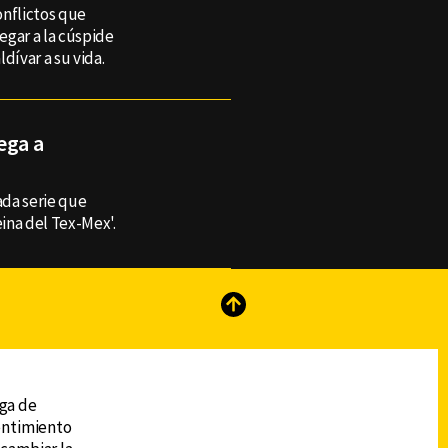
onflictos que
legar a la cúspide
dívar a su vida.
ega a
ada serie que
eina del Tex-Mex'.
reads
Subir
ega de
sentimiento