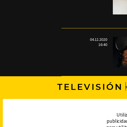
04.12.2020
16:40
TELEVISIÓN
DERECHOS RESERVADOS © CANAL 6 2026
Prohibida la reproducción total o parcial, i
Utili
cualquier medio electrónico o magnético.
publicidad