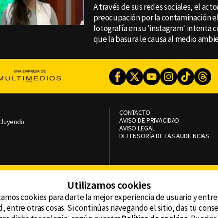
A través de sus redes sociales, el act
preocupación por la contaminación el 
fotografía en su 'instagram' intenta c
que la basura le causa al medio ambi
Facebook
Twitter
Youtube
Instagram
TikTok
Th
CONTACTO
AVISO DE PRIVACIDAD
ncluyendo
AVISO LEGAL
DEFENSORÍA DE LAS AUDIENCIAS
Utilizamos cookies
zamos cookies para darte la mejor experiencia de usuario y entr
, entre otras cosas. Si continúas navegando el sitio, das tu con