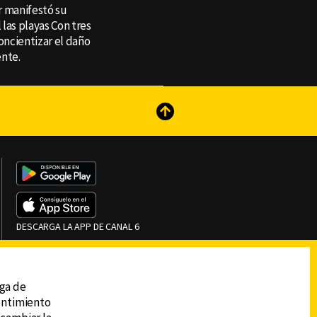
or manifestó su
las playas Con tres
oncientizar el daño
ente.
reads
Subir
DESCARGA LA APP DE CANAL 6
ega de
sentimiento