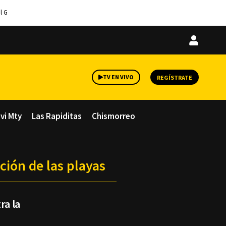
l G
Iniciar
sesión
TV EN VIVO
REGÍSTRATE
avi Mty
Las Rapiditas
Chismorreo
ción de las playas
ra la