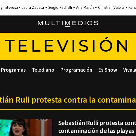
Laura Zapata
Sergio Fachelli
Ana Martín
Christian Valero
Karo
TELEVISIÓN
Programas
Telediario
Programación
Es Show
Vival
tián Ruli protesta contra la contamina
Sebastián Rulli protesta cont
contaminación de las playas