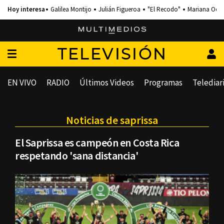
Galilea Montijo
Julián Figueroa
"El Recodo"
Mariana Och
TELEVISIÓN
EN VIVO
RADIO
Últimos Videos
Programas
Telediar
Noticias de saprissa
El Saprissa es campeón en Costa Rica
respetando 'sana distancia'