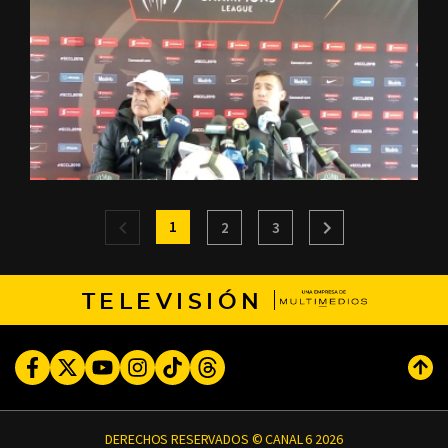
1
2
3
TELEVISIÓN
Facebook
Twitter
Youtube
Instagram
TikTok
Threads
Subi
DERECHOS RESERVADOS © CANAL 6 2026