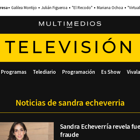
Galilea Montijo
Julián Figueroa
"El Recodo"
Mariana Ochoa
"Virtual
TELEVISIÓN
Programas
Telediario
Programación
Es Show
Vival
Noticias de sandra echeverria
Sandra Echeverría revela fue
fraude