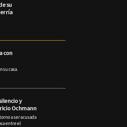
de su
erría
a con
n su casa.
ilencio y
uricio Ochmann
 torno a ser acusada
sa entre el