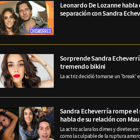
Leonardo De Lozanne habla 
separación con Sandra Echev
Sorprende Sandra Echeverrí
tremendo bikini
La actriz decidió tomarse un 'break' e
Sandra Echeverría rompe el s
habla de su relación con Ma
La actriz aclara los dimes y diretes en
como la culpable de la ruptura amoro