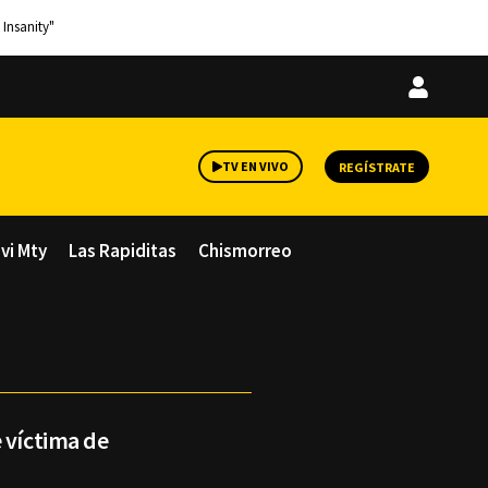
 Insanity"
Iniciar
sesión
TV EN VIVO
REGÍSTRATE
avi Mty
Las Rapiditas
Chismorreo
 víctima de