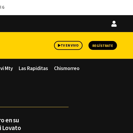
l G
Iniciar
sesión
TV EN VIVO
REGÍSTRATE
avi Mty
Las Rapiditas
Chismorreo
ro en su
i Lovato