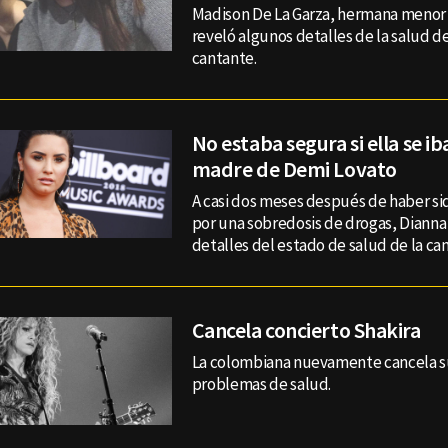
Madison De La Garza, hermana menor
reveló algunos detalles de la salud d
cantante.
No estaba segura si ella se iba
madre de Demi Lovato
A casi dos meses después de haber si
por una sobredosis de drogas, Dianna 
detalles del estado de salud de la ca
Cancela concierto Shakira
La colombiana nuevamente cancela su
problemas de salud.