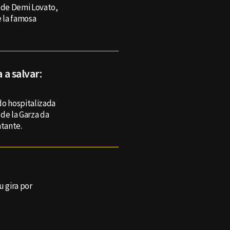
 de Demi Lovato,
e la famosa
 a salvar:
do hospitalizada
de la Garza da
ntante.
 gira por