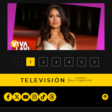
1
2
3
4
5
TELEVISIÓN
Facebook
Twitter
Youtube
Instagram
TikTok
Threads
Subi