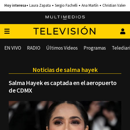
Laura Zapata
Sergio Fachelli
Ana Martín
Christian Valero
TELEVISIÓN
EN VIVO
RADIO
Últimos Videos
Programas
Telediar
Noticias de salma hayek
Salma Hayek es captada en el aeropuerto
de CDMX