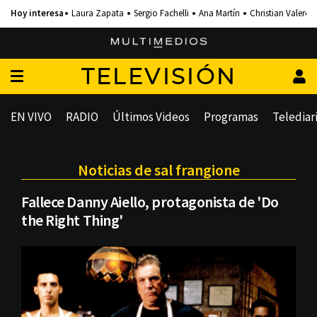
Laura Zapata
Sergio Fachelli
Ana Martín
Christian Valero
TELEVISIÓN
EN VIVO
RADIO
Últimos Videos
Programas
Telediar
Noticias de sal frangione
Fallece Danny Aiello, protagonista de 'Do
the Right Thing'