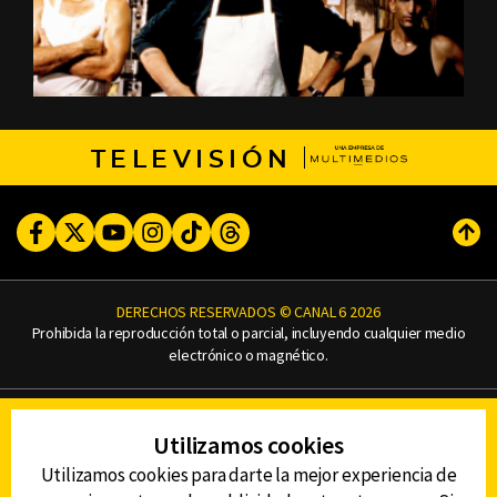
TELEVISIÓN
Facebook
Twitter
Youtube
Instagram
TikTok
Threads
Subi
DERECHOS RESERVADOS © CANAL 6 2026
Prohibida la reproducción total o parcial, incluyendo cualquier medio
electrónico o magnético.
CONTACTO
Utilizamos cookies
AVISO DE PRIVACIDAD
AVISO LEGAL
Utilizamos cookies para darte la mejor experiencia de
DEFENSORÍA DE LAS AUDIENCIAS