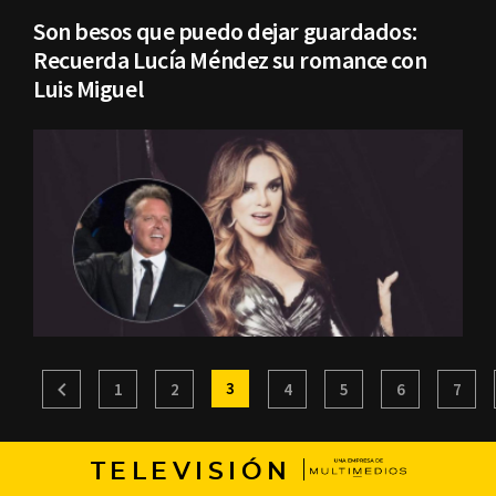
Son besos que puedo dejar guardados:
Recuerda Lucía Méndez su romance con
Luis Miguel
3
1
2
4
5
6
7
TELEVISIÓN