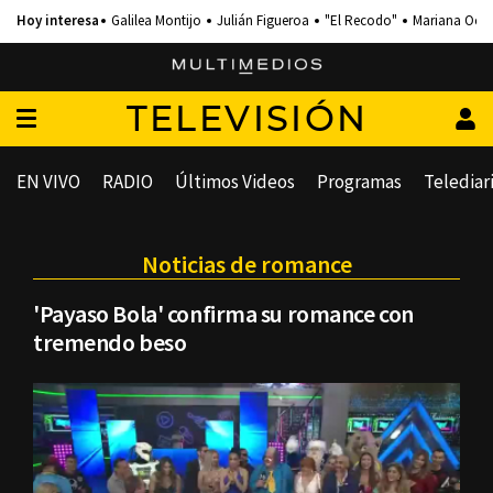
Galilea Montijo
Julián Figueroa
"El Recodo"
Mariana Och
TELEVISIÓN
EN VIVO
RADIO
Últimos Videos
Programas
Telediar
Noticias de romance
'Payaso Bola' confirma su romance con
tremendo beso