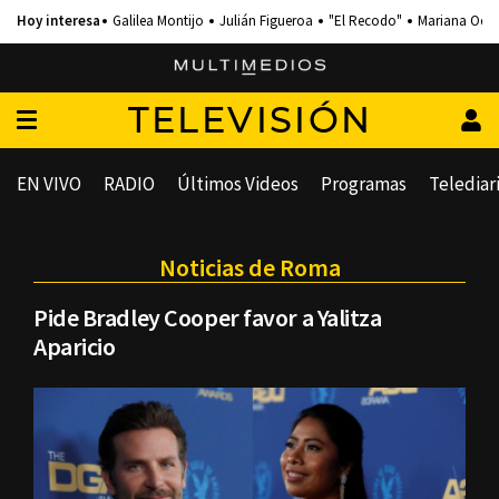
Galilea Montijo
Julián Figueroa
"El Recodo"
Mariana Och
TELEVISIÓN
EN VIVO
RADIO
Últimos Videos
Programas
Telediar
Noticias de Roma
Pide Bradley Cooper favor a Yalitza
Aparicio