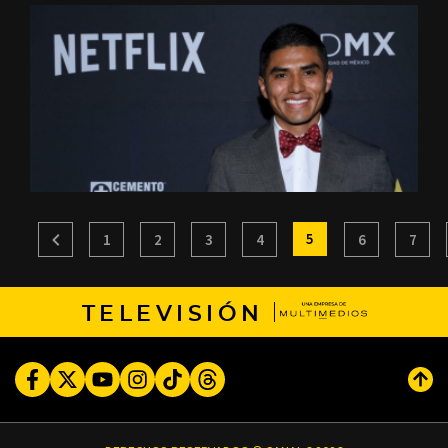
5
1
2
3
4
6
7
TELEVISIÓN
Facebook
Twitter
Youtube
Instagram
TikTok
Threads
Subi