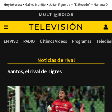
Galilea Montijo
Julián Figueroa
"El Recodo"
Mariana Och
TELEVISIÓN
EN VIVO
RADIO
Últimos Videos
Programas
Telediar
Noticias de rival
Santos, el rival de Tigres