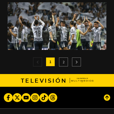
1
2
TELEVISIÓN
Facebook
Twitter
Youtube
Instagram
TikTok
Threads
Subi