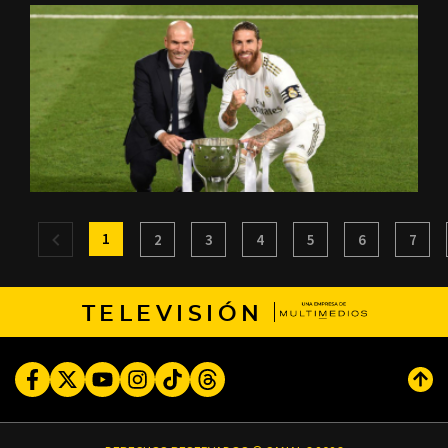
1
2
3
4
5
6
7
TELEVISIÓN
Facebook
Twitter
Youtube
Instagram
TikTok
Threads
Subi