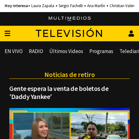
Laura Zapata
Sergio Fachelli
Ana Martín
Christian Valero
TELEVISIÓN
EN VIVO
RADIO
Últimos Videos
Programas
Telediar
Noticias de retiro
Gente espera la venta de boletos de
'Daddy Yankee'