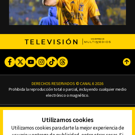
TELEVISIÓN
Facebook
Twitter
Youtube
Instagram
TikTok
Threads
Subi
DERECHOS RESERVADOS © CANAL 6 2026
Prohibida la reproducción total o parcial, incluyendo cualquier medio
electrónico o magnético.
CONTACTO
Utilizamos cookies
AVISO DE PRIVACIDAD
AVISO LEGAL
Utilizamos cookies para darte la mejor experiencia de
DEFENSORÍA DE LAS AUDIENCIAS