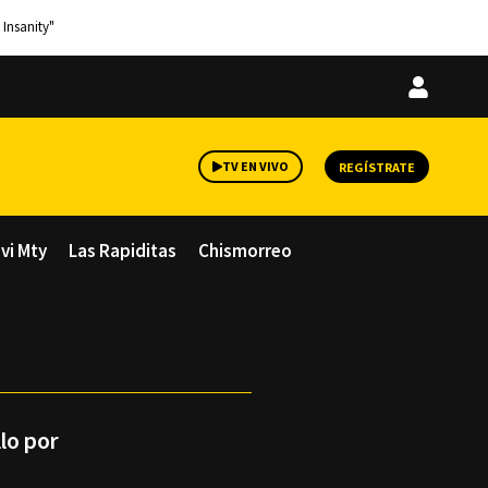
 Insanity"
Iniciar
sesión
TV EN VIVO
REGÍSTRATE
avi Mty
Las Rapiditas
Chismorreo
lo por