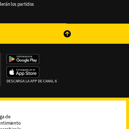
derán los partidos
reads
Subir
DESCARGA LA APP DE CANAL 6
ega de
sentimiento