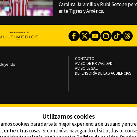
Carolina Jaramillo y Rubí Soto se per
ante Tigres y América.
Facebook
Twitter
Youtube
Instagram
TikTok
Th
CONTACTO
AVISO DE PRIVACIDAD
ncluyendo
AVISO LEGAL
DEFENSORÍA DE LAS AUDIENCIAS
Utilizamos cookies
zamos cookies para darte la mejor experiencia de usuario y entr
, entre otras cosas. Si continúas navegando el sitio, das tu con