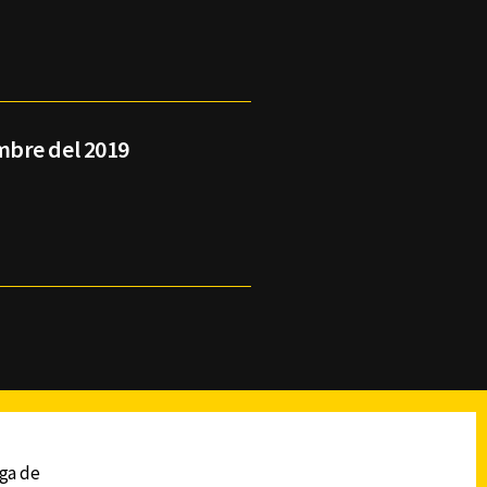
mbre del 2019
reads
Subir
ega de