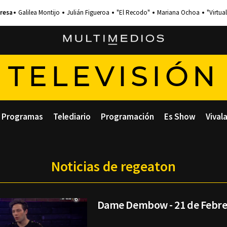
Galilea Montijo
Julián Figueroa
"El Recodo"
Mariana Ochoa
"Virtual
TELEVISIÓN
Programas
Telediario
Programación
Es Show
Vival
Noticias de regeaton
Dame Dembow - 21 de Febre