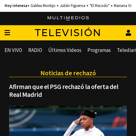
Galilea Montijo
Julián Figueroa
"El Recodo"
Mariana Och
TELEVISIÓN
EN VIVO
RADIO
Últimos Videos
Programas
Telediar
Noticias de rechazó
Afirman que el PSG rechazó la oferta del
Real Madrid