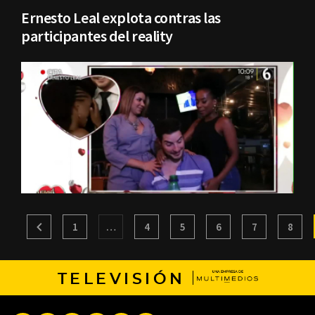
Ernesto Leal explota contras las
participantes del reality
1
…
4
5
6
7
8
TELEVISIÓN