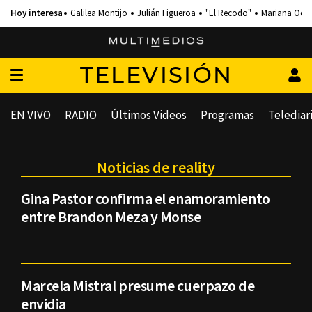
Galilea Montijo
Julián Figueroa
"El Recodo"
Mariana Och
TELEVISIÓN
EN VIVO
RADIO
Últimos Videos
Programas
Telediar
Noticias de reality
Gina Pastor confirma el enamoramiento
entre Brandon Meza y Monse
Marcela Mistral presume cuerpazo de
envidia