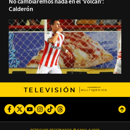
No cambiaremos nada en el 'Volcan':
Calderón
TELEVISIÓN
Facebook
Twitter
Youtube
Instagram
TikTok
Threads
Subi