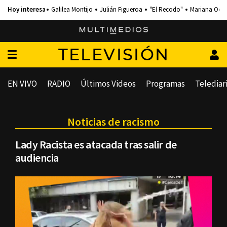
Galilea Montijo
Julián Figueroa
"El Recodo"
Mariana Och
TELEVISIÓN
EN VIVO
RADIO
Últimos Videos
Programas
Telediar
Noticias de racismo
Lady Racista es atacada tras salir de
audiencia