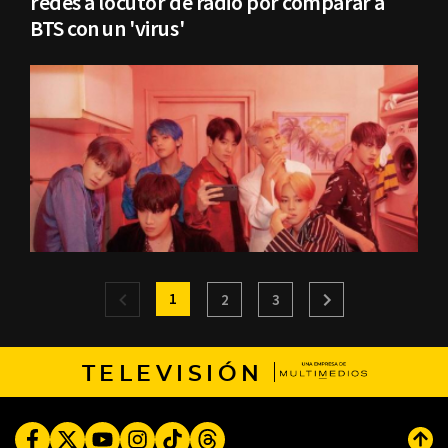
redes a locutor de radio por comparar a
BTS con un 'virus'
1
2
3
TELEVISIÓN
Facebook
Twitter
Youtube
Instagram
TikTok
Threads
Subi