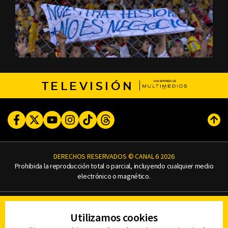
TELEVISIÓN
Facebook
Twitter
Youtube
Instagram
TikTok
Threads
Subi
DERECHOS RESERVADOS © CANAL 6 2026
Prohibida la reproducción total o parcial, incluyendo cualquier medio
electrónico o magnético.
CONTACTO
Utilizamos cookies
AVISO DE PRIVACIDAD
AVISO LEGAL