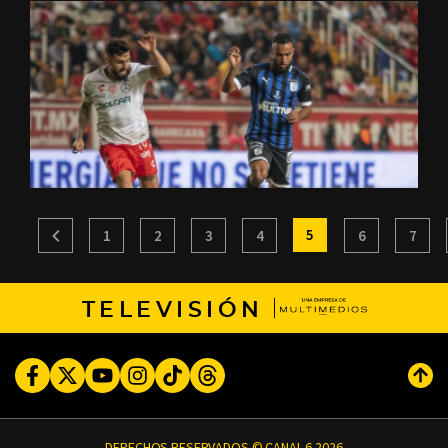
5
1
2
3
4
6
7
TELEVISIÓN
Facebook
Twitter
Youtube
Instagram
TikTok
Threads
Subi
DERECHOS RESERVADOS © CANAL 6 2026