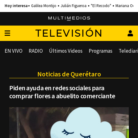
Galilea Montijo
Julián Figueroa
"El Recodo"
Mariana Och
TELEVISIÓN
EN VIVO
RADIO
Últimos Videos
Programas
Telediar
Noticias de Querétaro
Piden ayuda en redes sociales para
comprar flores a abuelito comerciante