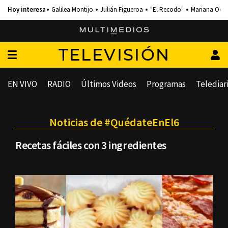
Galilea Montijo
Julián Figueroa
"El Recodo"
Mariana Och
TELEVISIÓN
EN VIVO
RADIO
Últimos Videos
Programas
Telediar
Noticias de #QuédateEnEl6
Recetas fáciles con 3 ingredientes