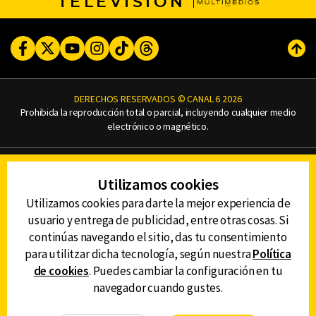
TELEVISIÓN
Facebook
Twitter
Youtube
Instagram
TikTok
Threads
Subi
DERECHOS RESERVADOS © CANAL 6 2026
Prohibida la reproducción total o parcial, incluyendo cualquier medio
electrónico o magnético.
CONTACTO
Utilizamos cookies
AVISO DE PRIVACIDAD
AVISO LEGAL
Utilizamos cookies para darte la mejor experiencia de
DEFENSORÍA DE LAS AUDIENCIAS
usuario y entrega de publicidad, entre otras cosas. Si
continúas navegando el sitio, das tu consentimiento
para utilitzar dicha tecnología, según nuestra
Política
de cookies
. Puedes cambiar la configuración en tu
DESCARGA LA APP DE CANAL 6
navegador cuando gustes.