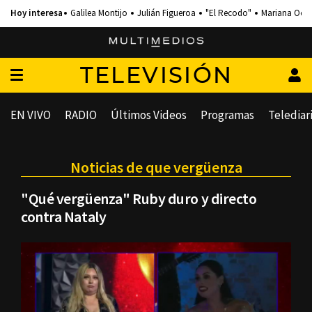
Galilea Montijo
Julián Figueroa
"El Recodo"
Mariana Och
TELEVISIÓN
EN VIVO
RADIO
Últimos Videos
Programas
Telediar
Noticias de que vergüenza
"Qué vergüenza" Ruby duro y directo
contra Nataly