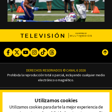
TELEVISIÓN
Facebook
Twitter
Youtube
Instagram
TikTok
Threads
Subi
DERECHOS RESERVADOS © CANAL 6 2026
Prohibida la reproducción total o parcial, incluyendo cualquier medio
electrónico o magnético.
CONTACTO
Utilizamos cookies
AVISO DE PRIVACIDAD
AVISO LEGAL
Utilizamos cookies para darte la mejor experiencia de
DEFENSORÍA DE LAS AUDIENCIAS