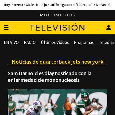
Galilea Montijo
Julián Figueroa
"El Recodo"
Mariana Och
TELEVISIÓN
EN VIVO
RADIO
Últimos Videos
Programas
Telediar
Noticias de quarterback jets new york
Sam Darnold es diagnosticado con la
enfermedad de mononucleosis