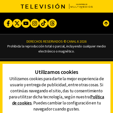
TELEVISIÓN
Facebook
Twitter
Youtube
Instagram
TikTok
Threads
Subi
DERECHOS RESERVADOS © CANAL 6 2026
Prohibida la reproducción total o parcial, incluyendo cualquier medio
electrónico o magnético.
CONTACTO
Utilizamos cookies
AVISO DE PRIVACIDAD
AVISO LEGAL
Utilizamos cookies para darte la mejor experiencia de
DEFENSORÍA DE LAS AUDIENCIAS
usuario y entrega de publicidad, entre otras cosas. Si
continúas navegando el sitio, das tu consentimiento
para utilitzar dicha tecnología, según nuestra
Política
de cookies
. Puedes cambiar la configuración en tu
DESCARGA LA APP DE CANAL 6
navegador cuando gustes.