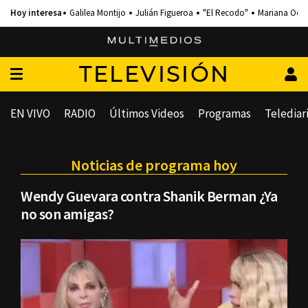
Galilea Montijo
Julián Figueroa
"El Recodo"
Mariana Och
TELEVISIÓN
EN VIVO
RADIO
Últimos Videos
Programas
Telediar
Noticias de programa hoy
Wendy Guevara contra Shanik Berman ¿Ya
no son amigas?