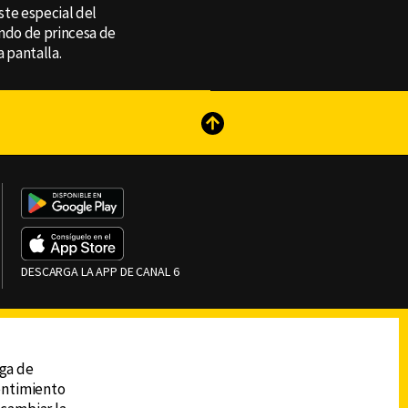
ste especial del
endo de princesa de
 pantalla.
reads
Subir
DESCARGA LA APP DE CANAL 6
ega de
sentimiento