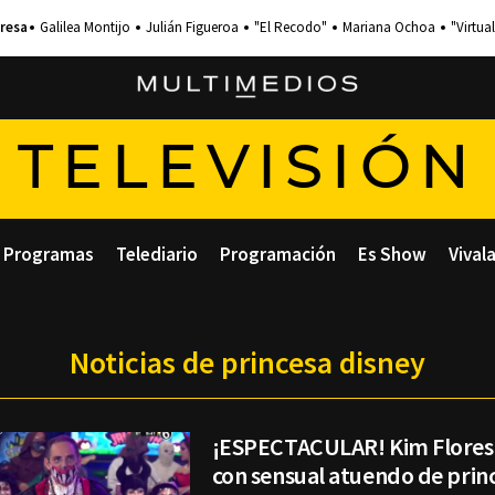
Galilea Montijo
Julián Figueroa
"El Recodo"
Mariana Ochoa
"Virtual
TELEVISIÓN
Programas
Telediario
Programación
Es Show
Vival
Noticias de princesa disney
¡ESPECTACULAR! Kim Flores
con sensual atuendo de prin