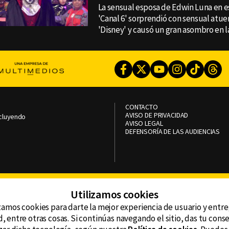
La sensual esposa de Edwin Luna en e
'Canal 6' sorprendió con sensual atu
'Disney' y causó un gran asombro en la
Facebook
Twitter
Youtube
Instagram
TikTok
Th
CONTACTO
AVISO DE PRIVACIDAD
ncluyendo
AVISO LEGAL
DEFENSORÍA DE LAS AUDIENCIAS
Utilizamos cookies
zamos cookies para darte la mejor experiencia de usuario y entr
, entre otras cosas. Si continúas navegando el sitio, das tu con