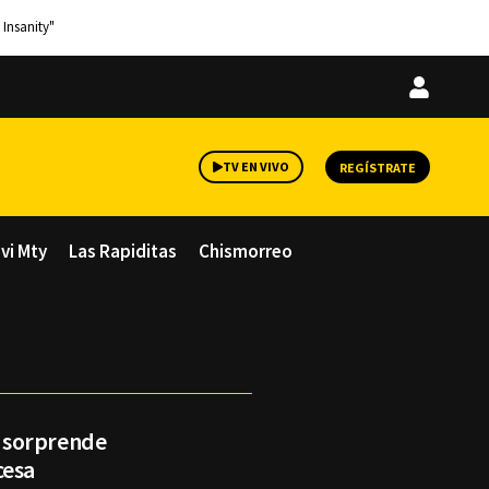
 Insanity"
Iniciar
sesión
TV EN VIVO
REGÍSTRATE
avi Mty
Las Rapiditas
Chismorreo
 sorprende
cesa