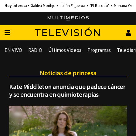
Galilea Montijo
Julián Figueroa
"El Recodo"
Mariana Och
TELEVISIÓN
EN VIVO
RADIO
Últimos Videos
Programas
Telediar
Noticias de princesa
Kate Middleton anuncia que padece cáncer
y se encuentra en quimioterapias