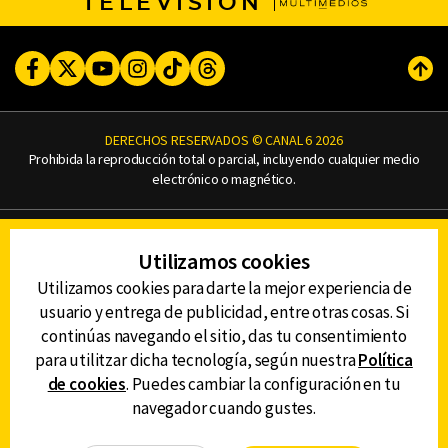
TELEVISIÓN
Facebook
Twitter
Youtube
Instagram
TikTok
Threads
Subi
DERECHOS RESERVADOS © CANAL 6 2026
Prohibida la reproducción total o parcial, incluyendo cualquier medio
electrónico o magnético.
CONTACTO
Utilizamos cookies
AVISO DE PRIVACIDAD
AVISO LEGAL
Utilizamos cookies para darte la mejor experiencia de
DEFENSORÍA DE LAS AUDIENCIAS
usuario y entrega de publicidad, entre otras cosas. Si
continúas navegando el sitio, das tu consentimiento
para utilitzar dicha tecnología, según nuestra
Política
de cookies
. Puedes cambiar la configuración en tu
DESCARGA LA APP DE CANAL 6
navegador cuando gustes.