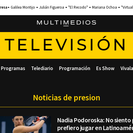
Galilea Montijo
Julián Figueroa
"El Recodo"
Mariana Ochoa
"Virtual
TELEVISIÓN
Programas
Telediario
Programación
Es Show
Vival
Noticias de presion
Nadia Podoroska: No siento 
prefiero jugar en Latinoamé