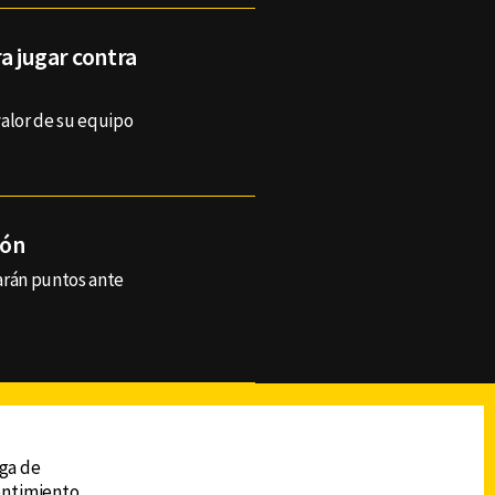
a jugar contra
valor de su equipo
gón
arán puntos ante
reads
Subir
ega de
sentimiento