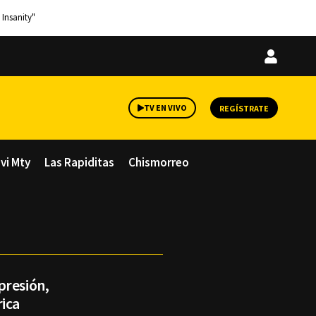
 Insanity"
Iniciar
sesión
TV EN VIVO
REGÍSTRATE
avi Mty
Las Rapiditas
Chismorreo
presión,
rica