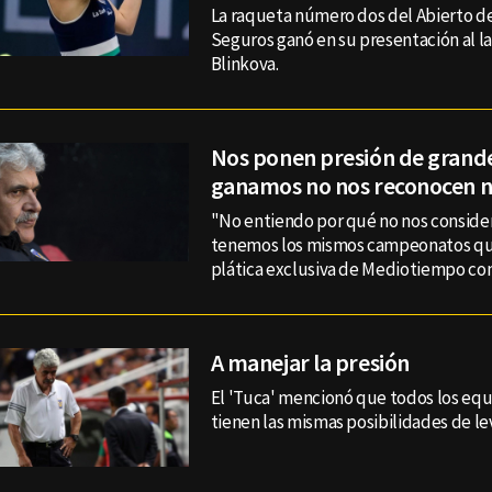
La raqueta número dos del Abierto d
Seguros ganó en su presentación al la
Blinkova.
Nos ponen presión de grand
ganamos no nos reconocen na
"No entiendo por qué no nos consider
tenemos los mismos campeonatos qu
plática exclusiva de Mediotiempo con
A manejar la presión
El 'Tuca' mencionó que todos los equi
tienen las mismas posibilidades de le