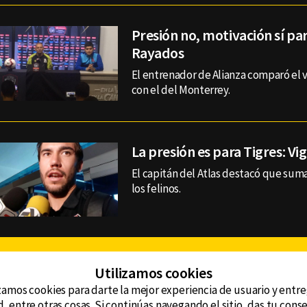
Presión no, motivación sí par
Rayados
El entrenador de Alianza comparó el 
con el del Monterrey.
La presión es para Tigres: Vi
El capitán del Atlas destacó que sum
los felinos.
Facebook
Twitter
Youtube
Instagram
TikTok
Th
Utilizamos cookies
zamos cookies para darte la mejor experiencia de usuario y entr
, entre otras cosas. Si continúas navegando el sitio, das tu con