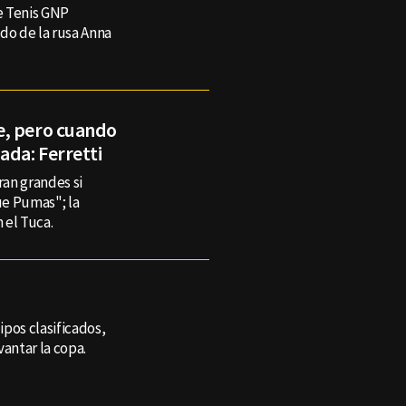
e Tenis GNP
do de la rusa Anna
e, pero cuando
da: Ferretti
an grandes si
e Pumas"; la
 el Tuca.
pos clasificados,
vantar la copa.