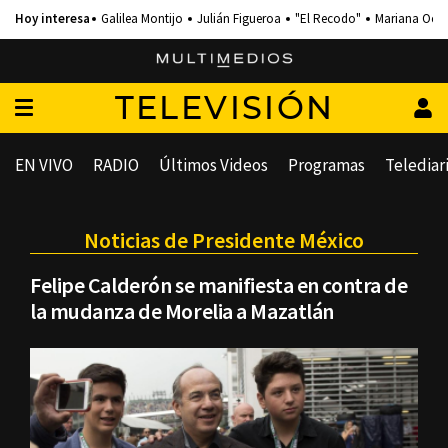
Galilea Montijo
Julián Figueroa
"El Recodo"
Mariana Och
TELEVISIÓN
EN VIVO
RADIO
Últimos Videos
Programas
Telediar
Noticias de Presidente México
Felipe Calderón se manifiesta en contra de
la mudanza de Morelia a Mazatlán