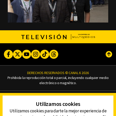
TELEVISIÓN
Facebook
Twitter
Youtube
Instagram
TikTok
Threads
Subi
DERECHOS RESERVADOS © CANAL 6 2026
Prohibida la reproducción total o parcial, incluyendo cualquier medio
electrónico o magnético.
CONTACTO
Utilizamos cookies
AVISO DE PRIVACIDAD
AVISO LEGAL
Utilizamos cookies para darte la mejor experiencia de
DEFENSORÍA DE LAS AUDIENCIAS