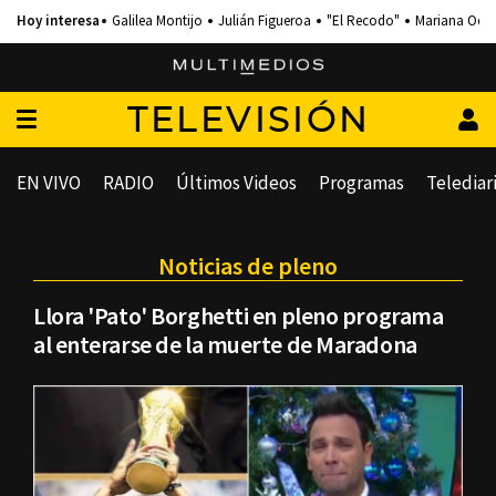
Galilea Montijo
Julián Figueroa
"El Recodo"
Mariana Och
TELEVISIÓN
EN VIVO
RADIO
Últimos Videos
Programas
Telediar
Noticias de pleno
Llora 'Pato' Borghetti en pleno programa
al enterarse de la muerte de Maradona