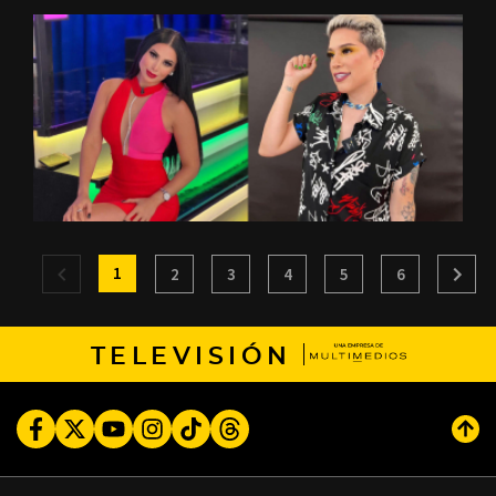
1
2
3
4
5
6
TELEVISIÓN
Facebook
Twitter
Youtube
Instagram
TikTok
Threads
Subi