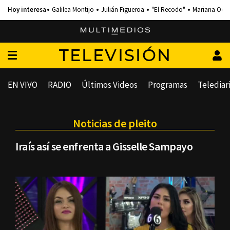
Galilea Montijo
Julián Figueroa
"El Recodo"
Mariana Och
TELEVISIÓN
EN VIVO
RADIO
Últimos Videos
Programas
Telediar
Noticias de pleito
Iraís así se enfrenta a Gisselle Sampayo